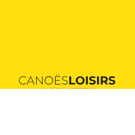
Aanbieders van onvergetelijke kano-avonturen
in het hart van de Dordogne-vallei.
Onze routes