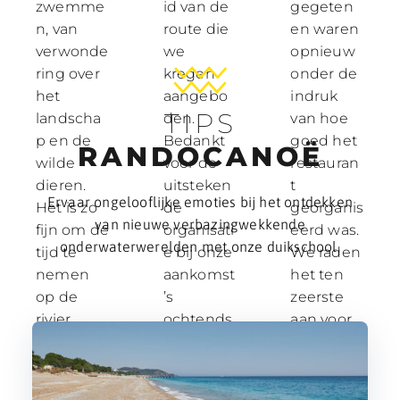
zwemme
id van de
gegeten
n, van
route die
en waren
verwonde
we
opnieuw
ring over
kregen
onder de
het
aangebo
indruk
TIPS
landscha
den.
van hoe
p en de
Bedankt
goed het
RANDOCANOË
wilde
voor de
restauran
dieren.
uitsteken
t
Ervaar ongelooflijke emoties bij het ontdekken
Het is zo
de
georganis
van nieuwe verbazingwekkende
fijn om de
organisati
eerd was.
onderwaterwerelden met onze duikschool.
tijd te
e bij onze
We raden
nemen
aankomst
het ten
op de
’s
zeerste
rivier.
ochtends.
aan voor
Hartelijk
Speciale
degenen
dank aan
vermeldi
die met
Margot
ng
een