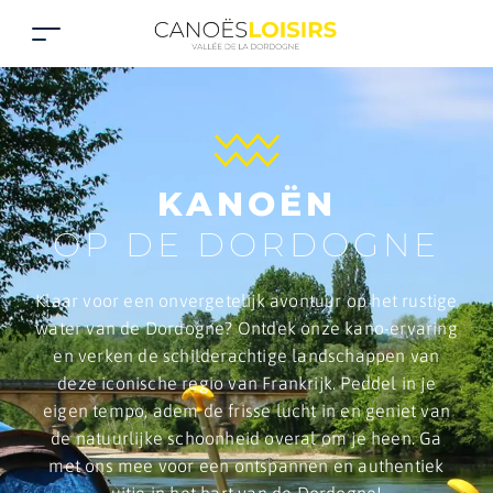
KANOËN
OP DE DORDOGNE
Klaar voor een onvergetelijk avontuur op het rustige
water van de Dordogne? Ontdek onze kano-ervaring
en verken de schilderachtige landschappen van
deze iconische regio van Frankrijk. Peddel in je
eigen tempo, adem de frisse lucht in en geniet van
de natuurlijke schoonheid overal om je heen. Ga
met ons mee voor een ontspannen en authentiek
uitje in het hart van de Dordogne!