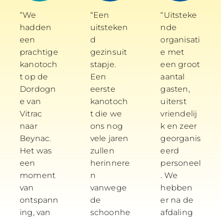
“We
“Een
“Uitsteke
hadden
uitsteken
nde
een
d
organisati
prachtige
gezinsuit
e met
kanotoch
stapje.
een groot
t op de
Een
aantal
Dordogn
eerste
gasten,
e van
kanotoch
uiterst
Vitrac
t die we
vriendelij
naar
ons nog
k en zeer
Beynac.
vele jaren
georganis
Het was
zullen
eerd
een
herinnere
personeel
moment
n
. We
van
vanwege
hebben
ontspann
de
er na de
ing, van
schoonhe
afdaling