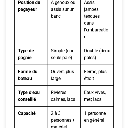
Position du
À genoux ou
Assis
pagayeur
assis sur un
jambes
banc
tendues
dans
l’embarcatio
n
Type de
Simple (une
Double (deux
pagaie
seule pale)
pales)
Forme du
Ouvert, plus
Fermé, plus
bateau
large
étroit
Type d’eau
Rivières
Eaux vives,
conseillé
calmes, lacs
mer, lacs
Capacité
2 à 3
1 personne
personnes +
en général
matériel