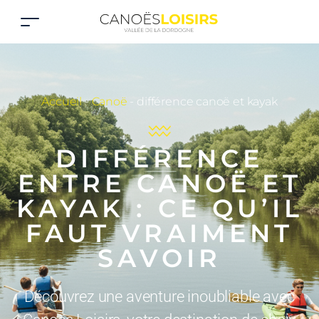
Accueil
-
Canoë
-
différence canoë et kayak
DIFFÉRENCE
ENTRE CANOË ET
KAYAK : CE QU’IL
FAUT VRAIMENT
SAVOIR
Découvrez une aventure inoubliable avec