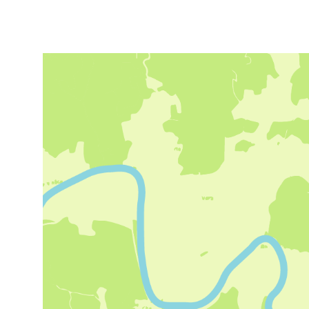
VITRAC PORT.
Garez votre voiture
et
prenez la navette
pour rejoindre votre
point de départ à
Carsac.
18
€
par adulte