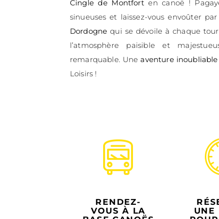
CANOË CARSAC - VIT
EXPLORE
MÊANDRE
CINGLE D
MONTFOR
Embarquez pour une
explora
Cingle de Montfort
en canoë 
sinueuses et laissez-vous env
Dordogne
qui se dévoile à ch
l’atmosphère paisible et m