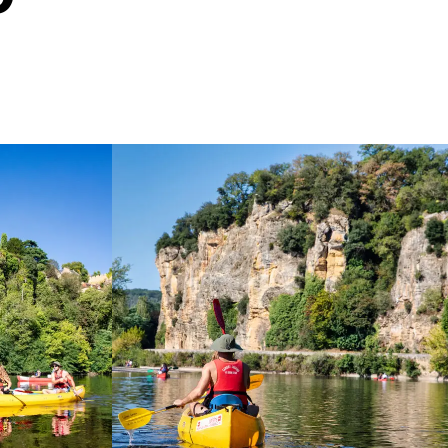
 
1
h30
de balade