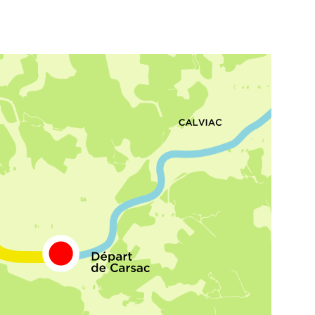
membre de notre
directement à la
team
vous prendra en
Canoës Loisir
charge et vous
Déposez votre c
donnera
toutes les
et vous êtes à v
explications
sur votre
véhicule.
parcours et comment
diriger un canoë
22
€
en Canoë
Adulte ou enfant en Ka