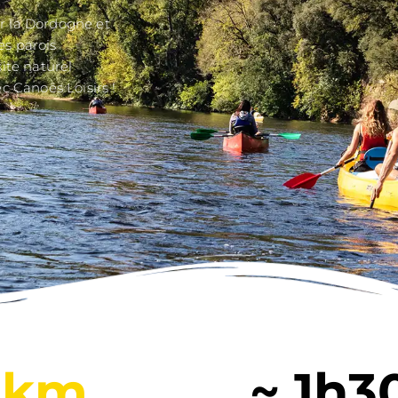
c et plongez dans l’histoire
e canoë !
ulaires sur la Dordogne et
long de ses parois
 de ce site naturel
tend avec Canoës Loisirs !