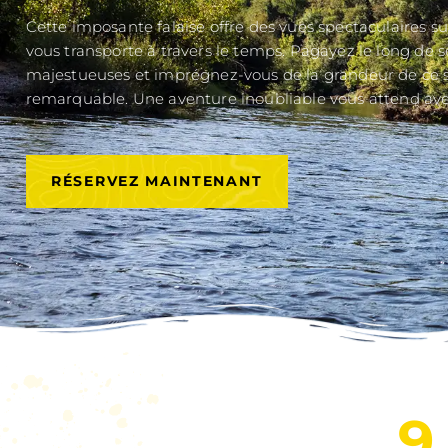
Naviguez depuis Carsac jusqu’à la base de Vitra
en explorant le Cingle de Montfort depuis votr
Cette imposante falaise offre des vues spectac
vous transporte à travers le temps. Pagayez le 
majestueuses et imprégnez-vous de la grandeur
remarquable. Une aventure inoubliable vous at
RÉSERVEZ MAINTENANT