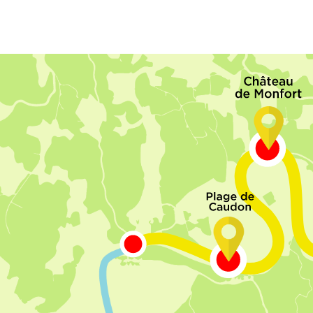
fond ! Faites des
Départ
unique à
10h
pauses
baignades
,
et 11h00
.
Venez 20
descendez
visiter un
minutes avant le
village
, prendre des
départ
de la navette
photos
. N’ayez aucune
pour l’enregistrement
crainte de
laisser
et réception de
votre bateau au bord
l’équipement
de la rivière.
11.5
€
enfants de 5 à 12 ans 