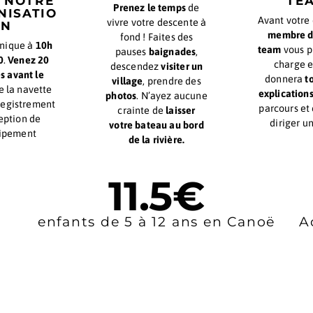
oubliable
vous attend avec Canoës
RÉSERVER
PARCOURS
UNE HEURE
SANS STRESS
POUR NOTRE
Prenez le temps
de
ORGANISATIO
vivre votre descente à
N