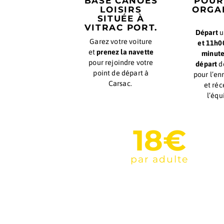
remarquable. Une
aventure in
Loisirs !
RENDEZ-
VOUS À LA
BASE CANOËS
LOISIRS
SITUÉE À