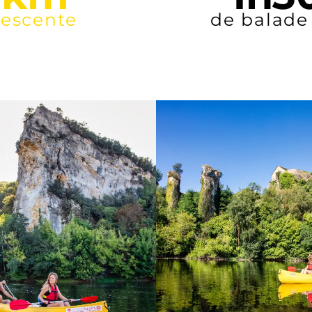
9
 km
~
de descente