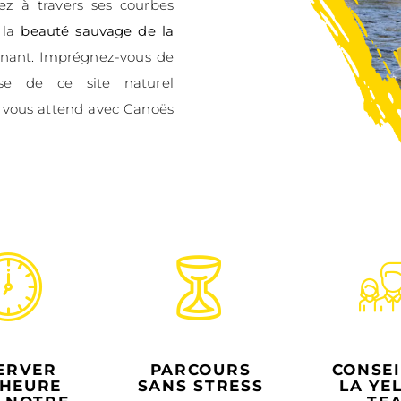
RAC
Z
LES
S
DU
E
T
tion captivante
des méandres du
! Pagayez à travers ses courbes
oûter par la
beauté sauvage de la
aque tournant. Imprégnez-vous de
ajestueuse de ce site naturel