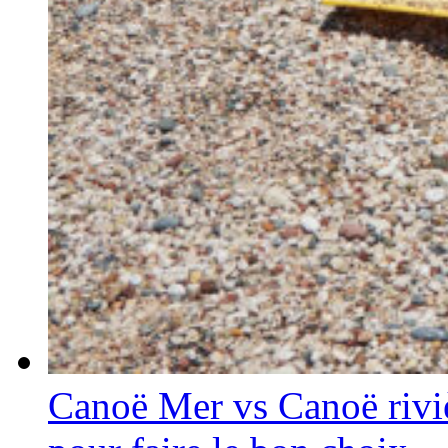
Canoë Mer vs Canoë riviè