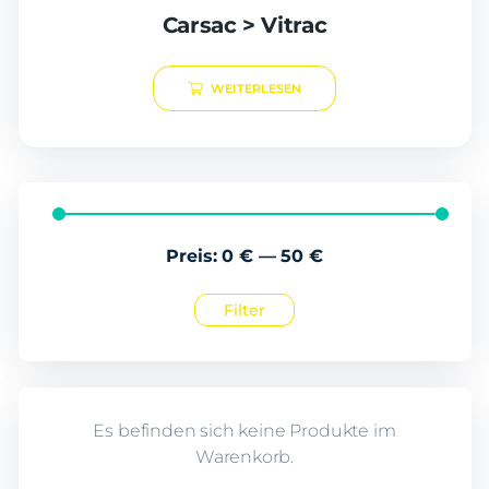
Carsac > Vitrac
WEITERLESEN
Preis:
0 €
—
50 €
Filter
Es befinden sich keine Produkte im
Warenkorb.