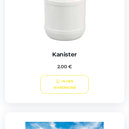
Kanister
2.00
€
IN DEN
WARENKORB